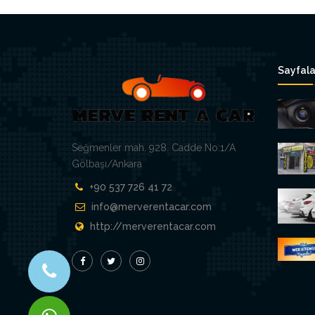
Sayfala
Seğmenler mah. 928. Cadde No:1/A
Gölbaşı/Ankara
+90 537 726 41 72
info@merverentacar.com
http://merverentacar.com