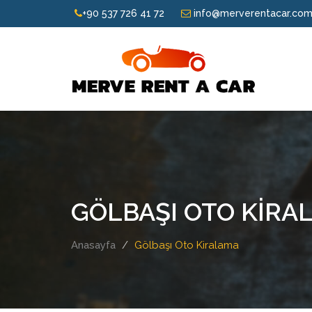
+90 537 726 41 72
info@merverentacar.co
GÖLBAŞI OTO KIRA
Anasayfa
Gölbaşı Oto Kiralama